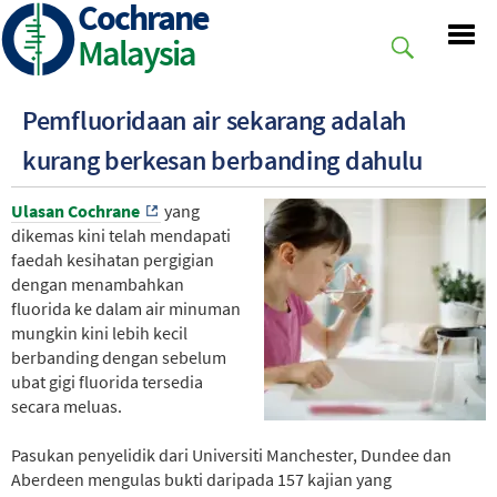
Cochrane
Skip
to
Malaysia
main
content
Pemfluoridaan air sekarang adalah
kurang berkesan berbanding dahulu
Ulasan Cochrane
yang
dikemas kini telah mendapati
faedah kesihatan pergigian
dengan menambahkan
fluorida ke dalam air minuman
mungkin kini lebih kecil
berbanding dengan sebelum
ubat gigi fluorida tersedia
secara meluas.
Pasukan penyelidik dari Universiti Manchester, Dundee dan
Aberdeen mengulas bukti daripada 157 kajian yang