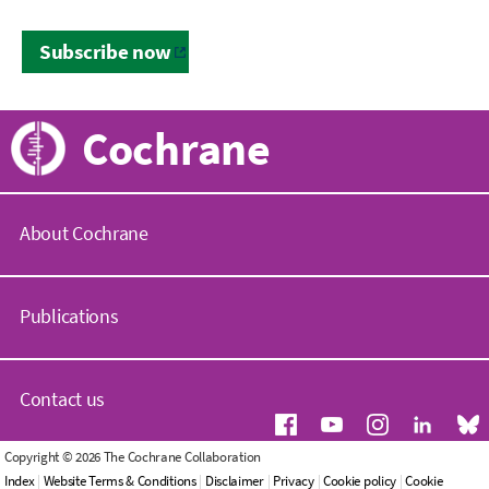
Subscribe now
Cochrane
About Cochrane
C
o
Publications
c
h
r
C
a
o
Contact us
n
c
e
h
.
r
G
Copyright © 2026 The Cochrane Collaboration
o
a
e
Index
|
Website Terms & Conditions
|
Disclaimer
|
Privacy
|
Cookie policy
|
Cookie