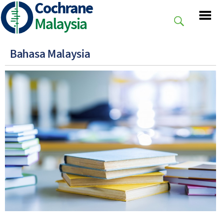
Cochrane
Skip
to
Malaysia
main
content
Bahasa Malaysia