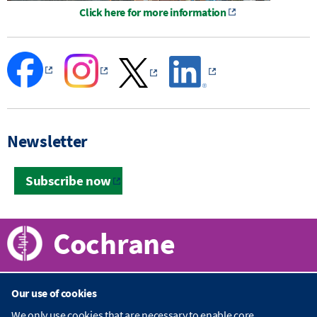
Click here for more information
Newsletter
Subscribe now
Cochrane
Our use of cookies
About Cochrane
We only use cookies that are necessary to enable core