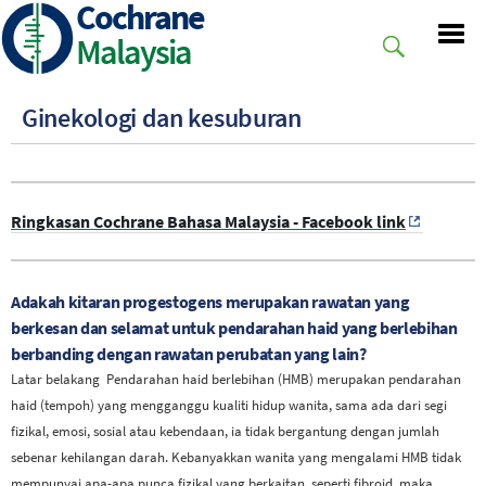
Cochrane
Skip
to
Malaysia
main
content
Ginekologi dan kesuburan
Ringkasan Cochrane Bahasa Malaysia - Facebook link
Adakah kitaran progestogens merupakan rawatan yang
berkesan dan selamat untuk pendarahan haid yang berlebihan
berbanding dengan rawatan perubatan yang lain?
Latar belakang
Pendarahan haid berlebihan (HMB) merupakan pendarahan
haid (tempoh) yang mengganggu kualiti hidup wanita, sama ada dari segi
fizikal, emosi, sosial atau kebendaan, ia tidak bergantung dengan jumlah
sebenar kehilangan darah. Kebanyakkan wanita yang mengalami HMB tidak
mempunyai apa-apa punca fizikal yang berkaitan, seperti fibroid, maka,