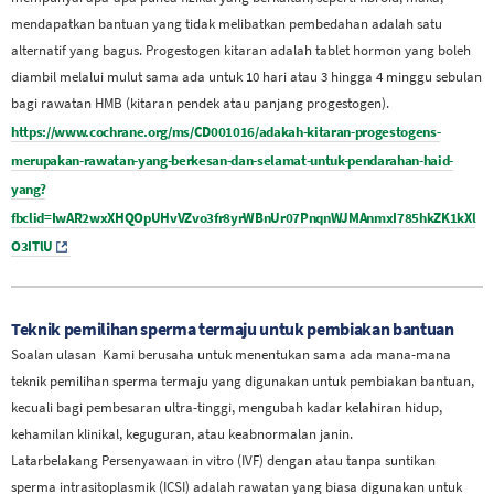
mendapatkan bantuan yang tidak melibatkan pembedahan adalah satu
alternatif yang bagus. Progestogen kitaran adalah tablet hormon yang boleh
diambil melalui mulut sama ada untuk 10 hari atau 3 hingga 4 minggu sebulan
bagi rawatan HMB (kitaran pendek atau panjang progestogen).
https://www.cochrane.org/ms/CD001016/adakah-kitaran-progestogens-
merupakan-rawatan-yang-berkesan-dan-selamat-untuk-pendarahan-haid-
yang?
fbclid=IwAR2wxXHQOpUHvVZvo3fr8yrWBnUr07PnqnWJMAnmxI785hkZK1kXl
O3ITlU
Teknik pemilihan sperma termaju untuk pembiakan bantuan
Soalan ulasan
Kami berusaha untuk menentukan sama ada mana-mana
teknik pemilihan sperma termaju yang digunakan untuk pembiakan bantuan,
kecuali bagi pembesaran ultra-tinggi, mengubah kadar kelahiran hidup,
kehamilan klinikal, keguguran, atau keabnormalan janin.
Latarbelakang
Persenyawaan in vitro (IVF) dengan atau tanpa suntikan
sperma intrasitoplasmik (ICSI) adalah rawatan yang biasa digunakan untuk