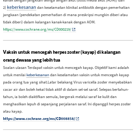
kanak dengan jangkitan telinga tengah akut (otitis media akut (AOM)) dan
keberkesanan
2)
dan keselamatan klinikal antibiotik dengan pemerhatian
jangkaan (pendekatan pemerhatian di mana preskripsi mungkin diberi atau
tidak diberi) dalam kalangan kanak-kanak dengan AOM.
https://www.cochrane.org/ms/CD000219/
V
aksin untuk mencegah herpes zoster (kayap) di kalangan
orang dewasa yang lebih tua
Soalan ulasan Terdapat vaksin untuk mencegah kayap. Objektif kami adalah
untuk menilai
keberkesanan
dan keselamatan vaksin untuk mencegah kayap
pada orang tua yang sihat.Latar belakang Virus varicella zoster menyebabkan
cacar air dan boleh kekal tidak aktif di dalam sel-sel saraf. Selepas bertahun-
tahun, ia boleh diaktifkan semula, bergerak melalui saraf ke kulit dan
menghasilkan lepuh di sepanjang perjalanan saraf. Ini dipanggil herpes zoster
atau kayap.
https://www.cochrane.org/ms/CD008858/