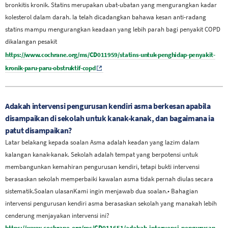
bronkitis kronik. Statins merupakan ubat-ubatan yang mengurangkan kadar
kolesterol dalam darah. Ia telah dicadangkan bahawa kesan anti-radang
statins mampu mengurangkan keadaan yang lebih parah bagi penyakit COPD
dikalangan pesakit
https://www.cochrane.org/ms/CD011959/statins-untuk-penghidap-penyakit-
kronik-paru-paru-obstruktif-copd
Adakah intervensi pengurusan kendiri asma berkesan apabila
disampaikan di sekolah untuk kanak-kanak, dan bagaimana ia
patut disampaikan?
Latar belakang kepada soalan
Asma adalah keadan yang lazim dalam
kalangan kanak-kanak. Sekolah adalah tempat yang berpotensi untuk
membangunkan kemahiran pengurusan kendiri, tetapi bukti intervensi
berasaskan sekolah memperbaiki kawalan asma tidak pernah diulas secara
sistematik.
Soalan ulasan
Kami ingin menjawab dua soalan.
• Bahagian
intervensi pengurusan kendiri asma berasaskan sekolah yang manakah lebih
cenderung menjayakan intervensi ini?
https://www.cochrane.org/ms/CD011651/adakah-intervensi-pengurusan-