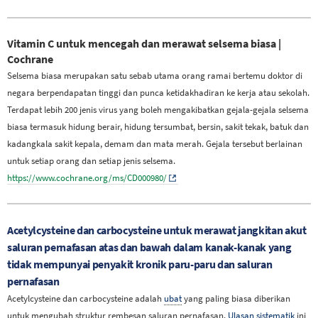
Vitamin C untuk mencegah dan merawat selsema biasa |
Cochrane
Selsema biasa merupakan satu sebab utama orang ramai bertemu doktor di
negara berpendapatan tinggi dan punca ketidakhadiran ke kerja atau sekolah.
Terdapat lebih 200 jenis virus yang boleh mengakibatkan gejala-gejala selsema
biasa termasuk hidung berair, hidung tersumbat, bersin, sakit tekak, batuk dan
kadangkala sakit kepala, demam dan mata merah. Gejala tersebut berlainan
untuk setiap orang dan setiap jenis selsema.
https://www.cochrane.org/ms/CD000980/
Acetylcysteine dan carbocysteine untuk merawat jangkitan akut
saluran pernafasan atas dan bawah dalam kanak-kanak yang
tidak mempunyai penyakit kronik
paru-paru dan saluran
pernafasan
Acetylcysteine dan carbocysteine adalah
ubat
yang paling biasa diberikan
untuk mengubah struktur rembesan saluran pernafasan.
Ulasan sistematik
ini