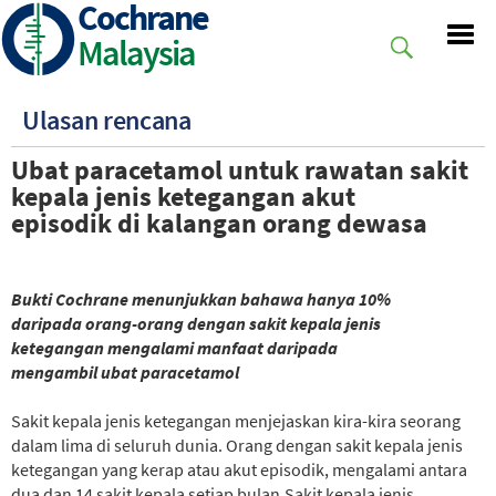
Cochrane
Skip
to
Malaysia
main
content
Ulasan rencana
Ubat paracetamol untuk rawatan sakit
kepala jenis ketegangan akut
episodik
di kalangan orang dewasa
Bukti Cochrane menunjukkan bahawa hanya 10%
daripada orang-orang dengan sakit kepala jenis
ketegangan mengalami manfaat daripada
mengambil ubat paracetamol
Sakit kepala jenis ketegangan menjejaskan kira-kira seorang
dalam lima di seluruh dunia. Orang dengan sakit kepala jenis
ketegangan yang kerap atau akut episodik, mengalami antara
dua dan 14 sakit kepala setiap bulan.Sakit kepala jenis